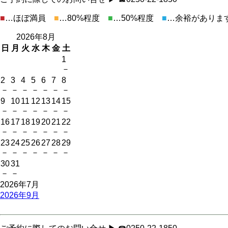
■
…ほぼ満員
■
…80%程度
■
…50%程度
■
…余裕がありま
2026年8月
日
月
火
水
木
金
土
1
－
2
3
4
5
6
7
8
－
－
－
－
－
－
－
9
10
11
12
13
14
15
－
－
－
－
－
－
－
16
17
18
19
20
21
22
－
－
－
－
－
－
－
23
24
25
26
27
28
29
－
－
－
－
－
－
－
30
31
－
－
2026年7月
2026年9月