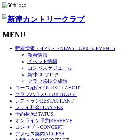
MENU
新着情報・イベント
NEWS TOPICS, EVENTS
新着情報
イベント情報
コンペスケジュール
新津CCブログ
クラブ競技会成績
コース紹介
COURSE LAYOUT
クラブハウス
CLUB HOUSE
レストラン
RESTAURANT
プレイ料金
PLAY FEE
予約状況
STATUS
オンライン予約
RESERVE
コンセプト
CONCEPT
アクセス案内
ACCESS