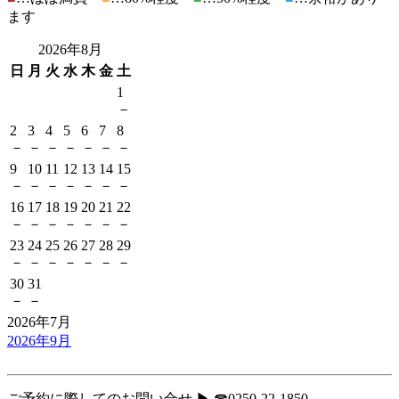
ます
2026年8月
日
月
火
水
木
金
土
1
－
2
3
4
5
6
7
8
－
－
－
－
－
－
－
9
10
11
12
13
14
15
－
－
－
－
－
－
－
16
17
18
19
20
21
22
－
－
－
－
－
－
－
23
24
25
26
27
28
29
－
－
－
－
－
－
－
30
31
－
－
2026年7月
2026年9月
ご予約に際してのお問い合せ ▶ ☎0250-22-1850