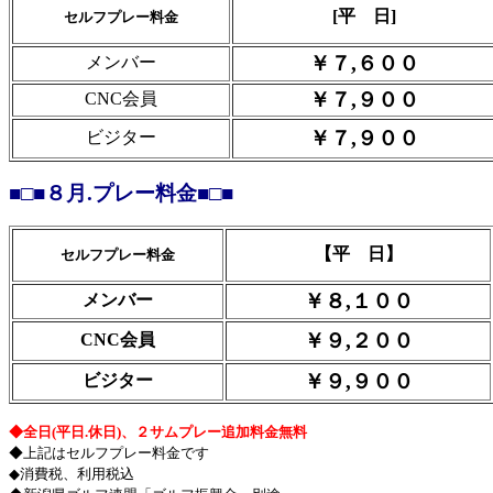
[平 日]
セルフプレー料金
￥７,６００
メンバー
￥７,９００
CNC会員
￥７,９００
ビジター
■□■８月.プレー料金■□■
【平 日】
セルフプレー料金
￥８,１００
メンバー
￥９,２００
CNC会員
￥９
,９００
ビジター
◆全日(平日.休日)、２サムプレー追加料金無料
◆上記はセルフプレー料金です
◆消費税、利用税込