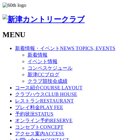
MENU
新着情報・イベント
NEWS TOPICS, EVENTS
新着情報
イベント情報
コンペスケジュール
新津CCブログ
クラブ競技会成績
コース紹介
COURSE LAYOUT
クラブハウス
CLUB HOUSE
レストラン
RESTAURANT
プレイ料金
PLAY FEE
予約状況
STATUS
オンライン予約
RESERVE
コンセプト
CONCEPT
アクセス案内
ACCESS