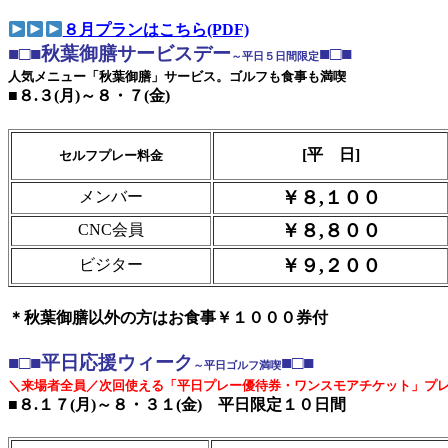
８月プランはこちら(PDF)
■□■秋葉御膳サービスデー
■□■
～平日５日間限定
人気メニュー「秋葉御膳」サービス。ゴルフも食事も満喫
■８.３(月)～８・７(金)
[平 日]
セルフプレー料金
￥８,１００
メンバー
￥８,８００
CNC会員
￥９,２００
ビジター
＊秋葉御膳以外の方はお食事￥１０００券付
■□■平日応援ウィーク
■□■
～平日ゴルフ満喫
＼来場者全員／次回使える「平日プレー優待券・ワンスモアチケット」プ
■８.１７(月)～８・３１(金) 平日限定１０日間