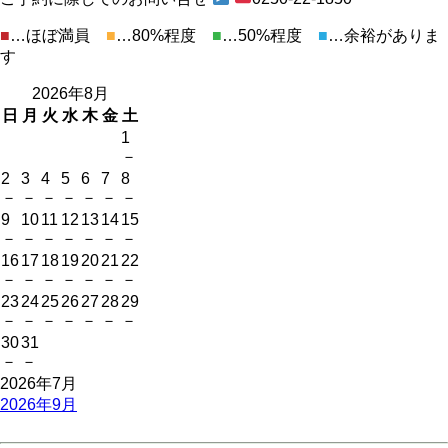
■
…ほぼ満員
■
…80%程度
■
…50%程度
■
…余裕がありま
す
2026年8月
日
月
火
水
木
金
土
1
－
2
3
4
5
6
7
8
－
－
－
－
－
－
－
9
10
11
12
13
14
15
－
－
－
－
－
－
－
16
17
18
19
20
21
22
－
－
－
－
－
－
－
23
24
25
26
27
28
29
－
－
－
－
－
－
－
30
31
－
－
2026年7月
2026年9月