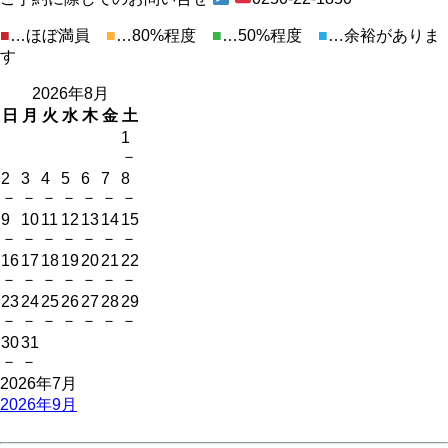
■
…ほぼ満員
■
…80%程度
■
…50%程度
■
…余裕がありま
す
2026年8月
日
月
火
水
木
金
土
1
－
2
3
4
5
6
7
8
－
－
－
－
－
－
－
9
10
11
12
13
14
15
－
－
－
－
－
－
－
16
17
18
19
20
21
22
－
－
－
－
－
－
－
23
24
25
26
27
28
29
－
－
－
－
－
－
－
30
31
－
－
2026年7月
2026年9月