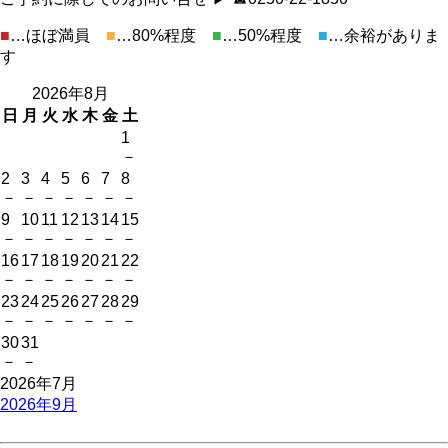
■
…ほぼ満員
■
…80%程度
■
…50%程度
■
…余裕がありま
す
2026年8月
日
月
火
水
木
金
土
1
－
2
3
4
5
6
7
8
－
－
－
－
－
－
－
9
10
11
12
13
14
15
－
－
－
－
－
－
－
16
17
18
19
20
21
22
－
－
－
－
－
－
－
23
24
25
26
27
28
29
－
－
－
－
－
－
－
30
31
－
－
2026年7月
2026年9月