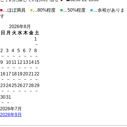
■
…ほぼ満員
■
…80%程度
■
…50%程度
■
…余裕がありま
す
2026年8月
日
月
火
水
木
金
土
1
－
2
3
4
5
6
7
8
－
－
－
－
－
－
－
9
10
11
12
13
14
15
－
－
－
－
－
－
－
16
17
18
19
20
21
22
－
－
－
－
－
－
－
23
24
25
26
27
28
29
－
－
－
－
－
－
－
30
31
－
－
2026年7月
2026年9月