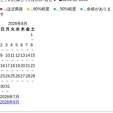
■
…ほぼ満員
■
…80%程度
■
…50%程度
■
…余裕がありま
す
2026年8月
日
月
火
水
木
金
土
1
－
2
3
4
5
6
7
8
－
－
－
－
－
－
－
9
10
11
12
13
14
15
－
－
－
－
－
－
－
16
17
18
19
20
21
22
－
－
－
－
－
－
－
23
24
25
26
27
28
29
－
－
－
－
－
－
－
30
31
－
－
2026年7月
2026年9月