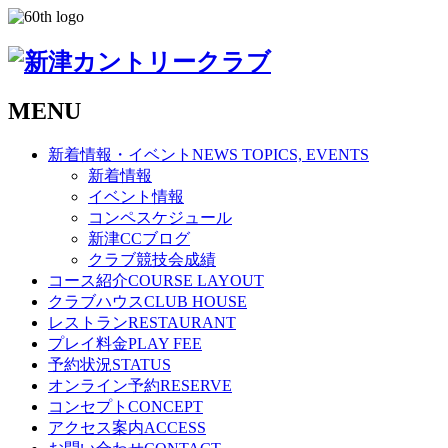
MENU
新着情報・イベント
NEWS TOPICS, EVENTS
新着情報
イベント情報
コンペスケジュール
新津CCブログ
クラブ競技会成績
コース紹介
COURSE LAYOUT
クラブハウス
CLUB HOUSE
レストラン
RESTAURANT
プレイ料金
PLAY FEE
予約状況
STATUS
オンライン予約
RESERVE
コンセプト
CONCEPT
アクセス案内
ACCESS