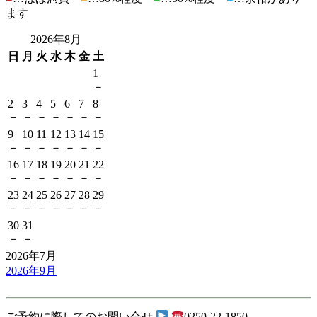
ます
2026年8月
日
月
火
水
木
金
土
1
－
2
3
4
5
6
7
8
－
－
－
－
－
－
－
9
10
11
12
13
14
15
－
－
－
－
－
－
－
16
17
18
19
20
21
22
－
－
－
－
－
－
－
23
24
25
26
27
28
29
－
－
－
－
－
－
－
30
31
－
－
2026年7月
2026年9月
ご予約に際してのお問い合せ
0250-22-1850