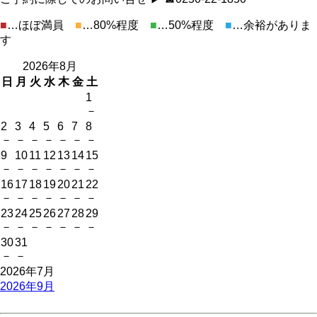
■
…ほぼ満員
■
…80%程度
■
…50%程度
■
…余裕がありま
す
2026年8月
日
月
火
水
木
金
土
1
－
2
3
4
5
6
7
8
－
－
－
－
－
－
－
9
10
11
12
13
14
15
－
－
－
－
－
－
－
16
17
18
19
20
21
22
－
－
－
－
－
－
－
23
24
25
26
27
28
29
－
－
－
－
－
－
－
30
31
－
－
2026年7月
2026年9月