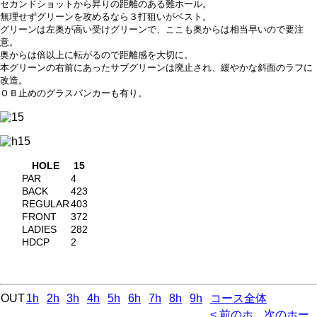
セカンドショットから昇りの距離のある難ホール。
無理せずグリーンを攻めるなら３打狙いがベスト。
グリーンは左奥が高い受けグリーンで、ここも奥からは相当早いので要注
意。
奥からは倍以上に転がるので距離感を大切に。
本グリーンの右前にあったサブグリーンは廃止され、緩やかな斜面のラフに
改造。
ＯＢ止めのグラスバンカーも有り。
HOLE
15
PAR
4
BACK
423
REGULAR
403
FRONT
372
LADIES
282
HDCP
2
OUT
1h
2h
3h
4h
5h
6h
7h
8h
9h
コース全体
< 前のホ
次のホー