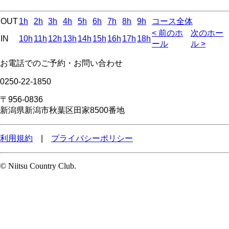
OUT
1h
2h
3h
4h
5h
6h
7h
8h
9h
コース全体
< 前のホ
次のホー
IN
10h
11h
12h
13h
14h
15h
16h
17h
18h
ール
ル >
お電話でのご予約・お問い合わせ
0250-22-1850
〒956-0836
新潟県新潟市秋葉区田家8500番地
利用規約
|
プライバシーポリシー
© Niitsu Country Club.