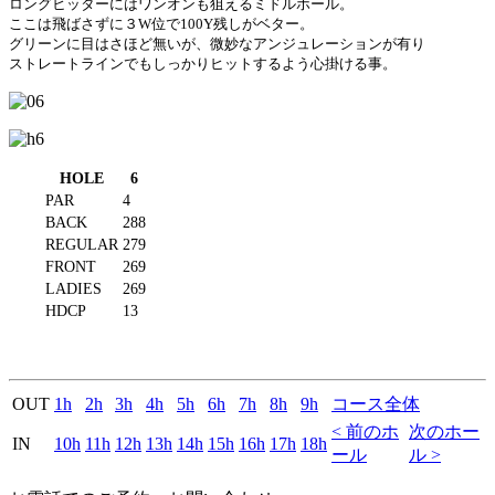
ロングヒッターにはワンオンも狙えるミドルホール。
ここは飛ばさずに３W位で100Y残しがベター。
グリーンに目はさほど無いが、微妙なアンジュレーションが有り
ストレートラインでもしっかりヒットするよう心掛ける事。
HOLE
6
PAR
4
BACK
288
REGULAR
279
FRONT
269
LADIES
269
HDCP
13
OUT
1h
2h
3h
4h
5h
6h
7h
8h
9h
コース全体
< 前のホ
次のホー
IN
10h
11h
12h
13h
14h
15h
16h
17h
18h
ール
ル >