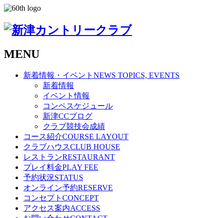
MENU
新着情報・イベント
NEWS TOPICS, EVENTS
新着情報
イベント情報
コンペスケジュール
新津CCブログ
クラブ競技会成績
コース紹介
COURSE LAYOUT
クラブハウス
CLUB HOUSE
レストラン
RESTAURANT
プレイ料金
PLAY FEE
予約状況
STATUS
オンライン予約
RESERVE
コンセプト
CONCEPT
アクセス案内
ACCESS