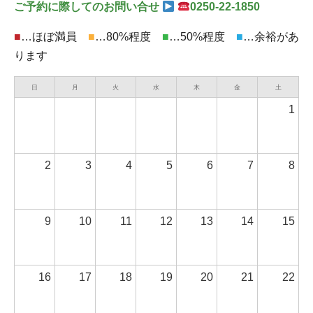
ご予約に際してのお問い合せ
0250-22-1850
■
…ほぼ満員
■
…80%程度
■
…50%程度
■
…余裕があ
ります
日
月
火
水
木
金
土
1
2
3
4
5
6
7
8
9
10
11
12
13
14
15
16
17
18
19
20
21
22